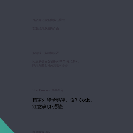
可品牌化版型與多色樣式
客製品牌系統與介面
多場域、多櫃檯佈署
同店多櫃位 (內用/外帶/外送取餐)，
隊列與畫面可分流也可合併
Star Printers 原生整合
穩定列印號碼單、QR Code、
注意事項/憑證
內建數據分析