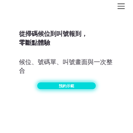
從掃碼候位到叫號報到，
零斷點體驗
候位、號碼單、叫號畫面與一次整
合
預約示範