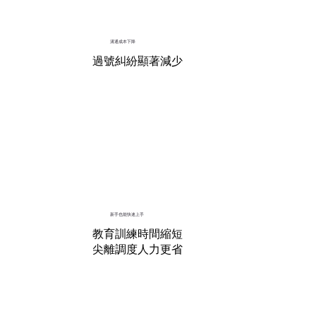
溝通成本下降
過號糾紛顯著減少
新手也能快速上手
教育訓練時間縮短
尖離調度人力更省