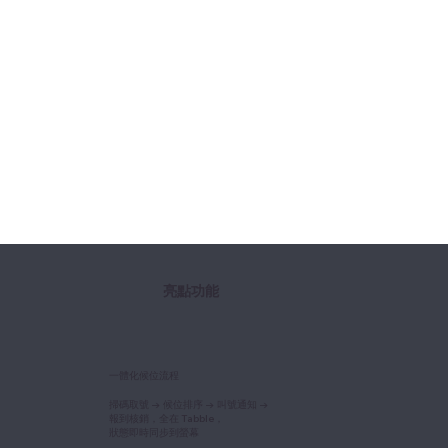
亮點功能
一體化候位流程
掃碼取號 → 候位排序 → 叫號通知 →
報到核銷，全在 Tabble，
狀態即時同步到螢幕